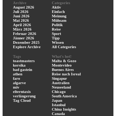
Archive
Categories
August 2026
Aktiv
Juli 2026
Einfach
Juni 2026
Meinung
Mai 2026
Mühsam
April 2026
Politik
März 2026
Reise
Februar 2026
Sport
Jänner 2026
Tipp
Dezember 2025
Wissen
Explore Archive
All Categories
Tags
What's hot!
toastmasters
Malta & Gozo
korsika
Montevideo
bad gastein
Buenos Aires
athen
Reise nach Isreal
faro
Singapur
algarve
Australien
miv
Neuseeland
elterntaxis
Chicago
verlängerung
South America
Tag Cloud
Japan
Istanbul
China Insights
Canada