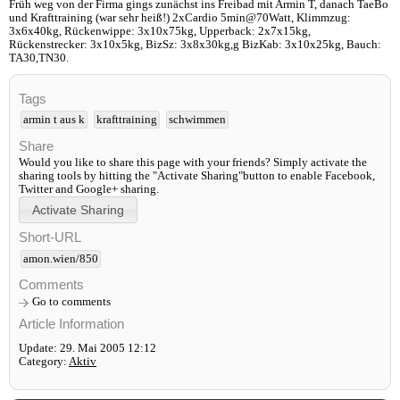
Früh weg von der Firma gings zunächst ins Freibad mit Armin T, danach TaeBo
und Krafttraining (war sehr heiß!) 2xCardio 5min@70Watt, Klimmzug:
3x6x40kg, Rückenwippe: 3x10x75kg, Upperback: 2x7x15kg,
Rückenstrecker: 3x10x5kg, BizSz: 3x8x30kg,g BizKab: 3x10x25kg, Bauch:
TA30,TN30.
Tags
armin t aus k
krafttraining
schwimmen
Share
Would you like to share this page with your friends? Simply activate the
sharing tools by hitting the "Activate Sharing"button to enable Facebook,
Twitter and Google+ sharing.
Short-URL
amon.wien/850
Comments
Go to comments
Article Information
Update: 29. Mai 2005 12:12
Category:
Aktiv