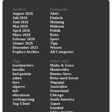
Archive
Categories
August 2026
Aktiv
Juli 2026
Einfach
Juni 2026
Meinung
Mai 2026
Mühsam
April 2026
Politik
März 2026
Reise
Februar 2026
Sport
Jänner 2026
Tipp
Dezember 2025
Wissen
Explore Archive
All Categories
Tags
What's hot!
toastmasters
Malta & Gozo
korsika
Montevideo
bad gastein
Buenos Aires
athen
Reise nach Isreal
faro
Singapur
algarve
Australien
miv
Neuseeland
elterntaxis
Chicago
verlängerung
South America
Tag Cloud
Japan
Istanbul