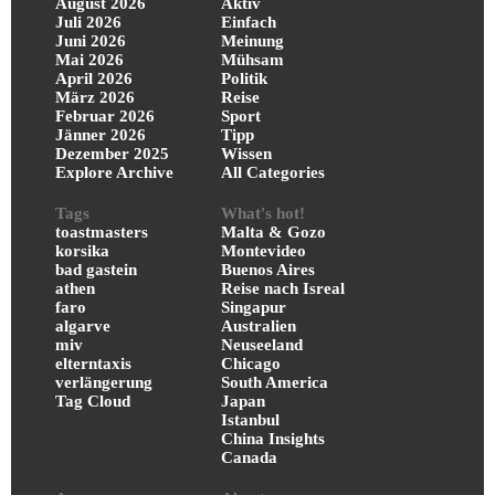
August 2026
Aktiv
Juli 2026
Einfach
Juni 2026
Meinung
Mai 2026
Mühsam
April 2026
Politik
März 2026
Reise
Februar 2026
Sport
Jänner 2026
Tipp
Dezember 2025
Wissen
Explore Archive
All Categories
Tags
What's hot!
toastmasters
Malta & Gozo
korsika
Montevideo
bad gastein
Buenos Aires
athen
Reise nach Isreal
faro
Singapur
algarve
Australien
miv
Neuseeland
elterntaxis
Chicago
verlängerung
South America
Tag Cloud
Japan
Istanbul
China Insights
Canada