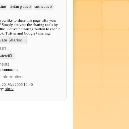
kino
stefan p aus b
susi s aus b
ou like to share this page with your
? Simply activate the sharing tools by
 the "Activate Sharing"button to enable
k, Twitter and Google+ sharing.
-URL
wien/831
ents
to comments
e Information
: 20. Mai 2005 19:40
ry:
Aktiv