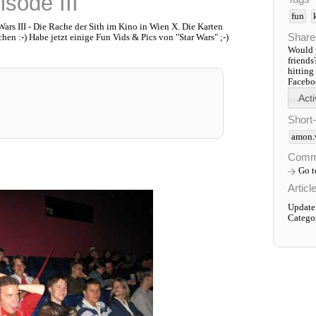
sode III
fun
Wars III - Die Rache der Sith im Kino in Wien X. Die Karten
Share
hen :-) Habe jetzt einige Fun Vids & Pics von "Star Wars" ;-)
Would y
friends
hitting
Faceboo
Short
amon.
Comm
Go 
Articl
Update
Catego