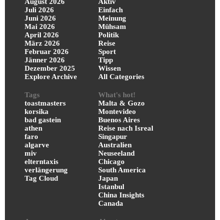
August 2026
Aktiv
Juli 2026
Einfach
Juni 2026
Meinung
Mai 2026
Mühsam
April 2026
Politik
März 2026
Reise
Februar 2026
Sport
Jänner 2026
Tipp
Dezember 2025
Wissen
Explore Archive
All Categories
Tags
What's hot!
toastmasters
Malta & Gozo
korsika
Montevideo
bad gastein
Buenos Aires
athen
Reise nach Isreal
faro
Singapur
algarve
Australien
miv
Neuseeland
elterntaxis
Chicago
verlängerung
South America
Tag Cloud
Japan
Istanbul
China Insights
Canada