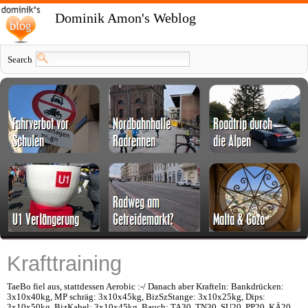
Dominik Amon's Weblog
Search
Krafttraining
TaeBo fiel aus, stattdessen Aerobic :-/ Danach aber Krafteln: Bankdrücken:
3x10x40kg, MP schräg: 3x10x45kg, BizSzStange: 3x10x25kg, Dips:
3x10x50kg, BizKabel: 3x10x45kg, Bauch: TA30, TN30, SU20, PP20, KÄ20.