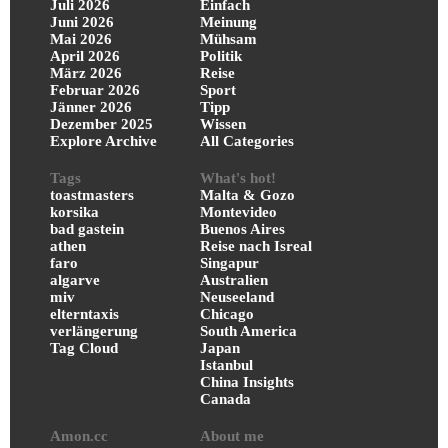
Juli 2026
Einfach
Juni 2026
Meinung
Mai 2026
Mühsam
April 2026
Politik
März 2026
Reise
Februar 2026
Sport
Jänner 2026
Tipp
Dezember 2025
Wissen
Explore Archive
All Categories
Tags
What's hot!
toastmasters
Malta & Gozo
korsika
Montevideo
bad gastein
Buenos Aires
athen
Reise nach Isreal
faro
Singapur
algarve
Australien
miv
Neuseeland
elterntaxis
Chicago
verlängerung
South America
Tag Cloud
Japan
Istanbul
China Insights
Canada
Amon.cc
About me