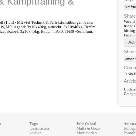
 & Kampftraining &
kraftt
Share
Would y
il (1,5h) - Mit viel Technik & Perfektionsübungen, daher
friends
0W, MP liegend: 3x10x40kg, aufrecht: 3x10x40kg, BizSz:
hitting
izepsKabel: 3x10x45kg, Bauch: TA30, TN30 +Solarium.
Faceboo
Short
amon.
Comm
Go 
Articl
Update:
Catego
s
Tags
What's hot!
Amon.
toastmasters
Malta & Gozo
Homep
korsika
Montevideo
Photob