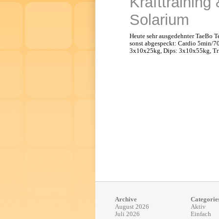
Krafttraining
Solarium
Heute sehr ausgedehnter TaeBo Te
sonst abgespeckt: Cardio 5min/7
3x10x25kg, Dips: 3x10x55kg, Tr
Archive
Categorie
August 2026
Aktiv
Juli 2026
Einfach