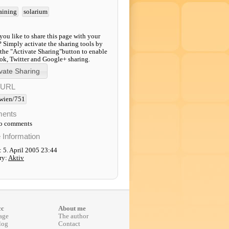
raining
solarium
ou like to share this page with your
? Simply activate the sharing tools by
 the "Activate Sharing"button to enable
k, Twitter and Google+ sharing.
-URL
wien/751
ents
to comments
e Information
 5. April 2005 23:44
ry:
Aktiv
cc
About me
age
The author
log
Contact