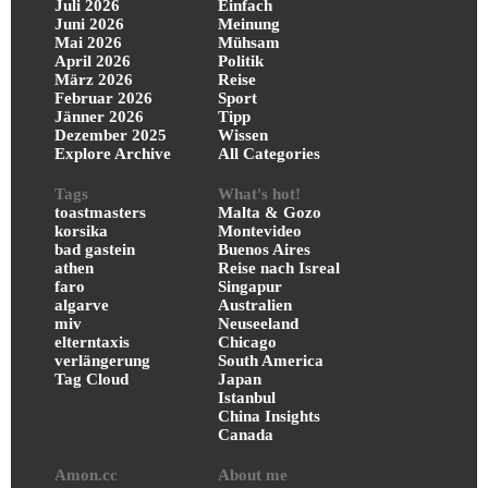
Juli 2026
Einfach
Juni 2026
Meinung
Mai 2026
Mühsam
April 2026
Politik
März 2026
Reise
Februar 2026
Sport
Jänner 2026
Tipp
Dezember 2025
Wissen
Explore Archive
All Categories
Tags
What's hot!
toastmasters
Malta & Gozo
korsika
Montevideo
bad gastein
Buenos Aires
athen
Reise nach Isreal
faro
Singapur
algarve
Australien
miv
Neuseeland
elterntaxis
Chicago
verlängerung
South America
Tag Cloud
Japan
Istanbul
China Insights
Canada
Amon.cc
About me