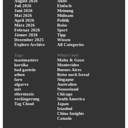
August 2026
Aktiv
Juli 2026
Einfach
Juni 2026
Meinung
Mai 2026
Mühsam
April 2026
Politik
März 2026
Reise
Februar 2026
Sport
Jänner 2026
Tipp
Dezember 2025
Wissen
Explore Archive
All Categories
Tags
What's hot!
toastmasters
Malta & Gozo
korsika
Montevideo
bad gastein
Buenos Aires
athen
Reise nach Isreal
faro
Singapur
algarve
Australien
miv
Neuseeland
elterntaxis
Chicago
verlängerung
South America
Tag Cloud
Japan
Istanbul
China Insights
Canada