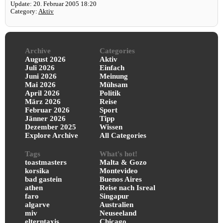
Update: 20. Februar 2005 18:20
Category:
Aktiv
Archive
Categories
August 2026
Aktiv
Juli 2026
Einfach
Juni 2026
Meinung
Mai 2026
Mühsam
April 2026
Politik
März 2026
Reise
Februar 2026
Sport
Jänner 2026
Tipp
Dezember 2025
Wissen
Explore Archive
All Categories
Tags
What's hot!
toastmasters
Malta & Gozo
korsika
Montevideo
bad gastein
Buenos Aires
athen
Reise nach Isreal
faro
Singapur
algarve
Australien
miv
Neuseeland
elterntaxis
Chicago