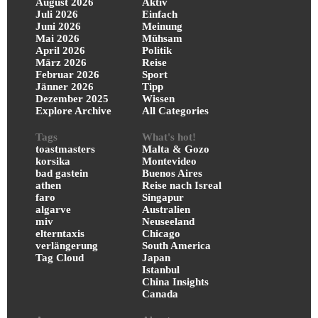
August 2026
Aktiv
Juli 2026
Einfach
Juni 2026
Meinung
Mai 2026
Mühsam
April 2026
Politik
März 2026
Reise
Februar 2026
Sport
Jänner 2026
Tipp
Dezember 2025
Wissen
Explore Archive
All Categories
Tags
What's hot!
toastmasters
Malta & Gozo
korsika
Montevideo
bad gastein
Buenos Aires
athen
Reise nach Isreal
faro
Singapur
algarve
Australien
miv
Neuseeland
elterntaxis
Chicago
verlängerung
South America
Tag Cloud
Japan
Istanbul
China Insights
Canada