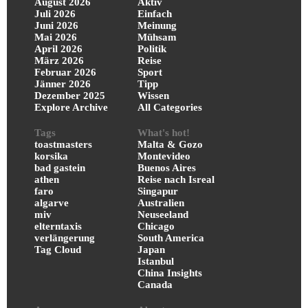
August 2026
Aktiv
Juli 2026
Einfach
Juni 2026
Meinung
Mai 2026
Mühsam
April 2026
Politik
März 2026
Reise
Februar 2026
Sport
Jänner 2026
Tipp
Dezember 2025
Wissen
Explore Archive
All Categories
Tags
What's hot!
toastmasters
Malta & Gozo
korsika
Montevideo
bad gastein
Buenos Aires
athen
Reise nach Isreal
faro
Singapur
algarve
Australien
miv
Neuseeland
elterntaxis
Chicago
verlängerung
South America
Tag Cloud
Japan
Istanbul
China Insights
Canada