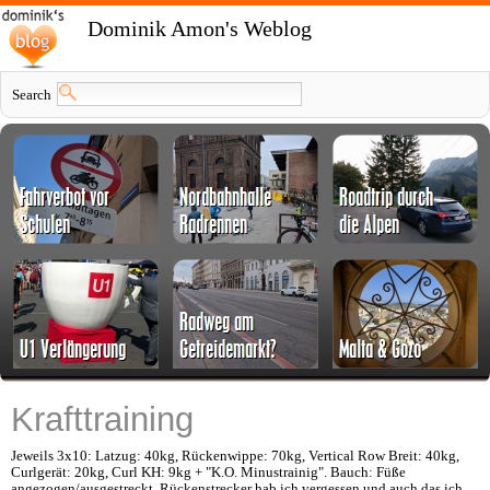
Dominik Amon's Weblog
Search
Krafttraining
Jeweils 3x10: Latzug: 40kg, Rückenwippe: 70kg, Vertical Row Breit: 40kg,
Curlgerät: 20kg, Curl KH: 9kg + "K.O. Minustrainig". Bauch: Füße
angezogen/ausgestreckt. Rückenstrecker hab ich vergessen und auch das ich