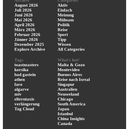
Archive
Categories
August 2026
Aktiv
Juli 2026
Einfach
Juni 2026
Meinung
Mai 2026
Mühsam
April 2026
Politik
März 2026
Reise
Februar 2026
Sport
Jänner 2026
Tipp
Dezember 2025
Wissen
Explore Archive
All Categories
Tags
What's hot!
toastmasters
Malta & Gozo
korsika
Montevideo
bad gastein
Buenos Aires
athen
Reise nach Isreal
faro
Singapur
algarve
Australien
miv
Neuseeland
elterntaxis
Chicago
verlängerung
South America
Tag Cloud
Japan
Istanbul
China Insights
Canada