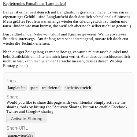
Begleitendes Fotoalbum [Langlaufen]
Lange ist es her, seit dem ich auf Langlaufschi gestanden habe. Es war ein sehr
eigenartiges Gefühl - sind Langlaufschi doch deutlich schmäler als Alpinschi.
Mein größtes Problem war anfangs wieder das Gleichgewicht zu finden und
rauszufinden wie man bremst, das weiß ich aber noch selber nicht so genau :-)
Bin Jaidhof in der Nähe von Gföhl und Krumau gewesen. War in etwa zwei
Stunden unterwegs - Am Anfang wars sehr anstrengend, musste ich doch erst
wieder die Technik erlernen.
Nach einiger Zeit gelang es mir halbwegs, es wurde relativ rasch dunkel und
beim Zurückfahren, hätte ich mich fasst verirrt. Aber dass dem schlussendlich
nicht so war, kann man ja an der Tatsache messen, dass es diesen Weblog
Eintrag gibt :-)
Tags
langlaufen
sport
waldviertel
niederösterreich
Share
Would you like to share this page with your friends? Simply activate the
sharing tools by hitting the "Activate Sharing"button to enable Facebook,
Twitter and Google+ sharing.
Short-URL
amon.wien/598