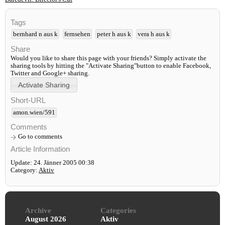
Tags
bernhard n aus k
fernsehen
peter h aus k
vera h aus k
Share
Would you like to share this page with your friends? Simply activate the
sharing tools by hitting the "Activate Sharing"button to enable Facebook,
Twitter and Google+ sharing.
Short-URL
amon.wien/591
Comments
Go to comments
Article Information
Update: 24. Jänner 2005 00:38
Category:
Aktiv
Archive
Categories
August 2026
Aktiv