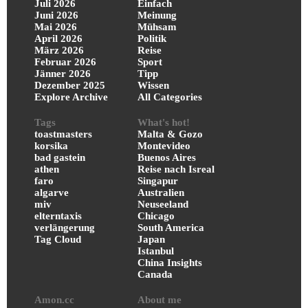
Juli 2026
Einfach
Juni 2026
Meinung
Mai 2026
Mühsam
April 2026
Politik
März 2026
Reise
Februar 2026
Sport
Jänner 2026
Tipp
Dezember 2025
Wissen
Explore Archive
All Categories
Tags
What's hot!
toastmasters
Malta & Gozo
korsika
Montevideo
bad gastein
Buenos Aires
athen
Reise nach Isreal
faro
Singapur
algarve
Australien
miv
Neuseeland
elterntaxis
Chicago
verlängerung
South America
Tag Cloud
Japan
Istanbul
China Insights
Canada
Amon.cc
About me