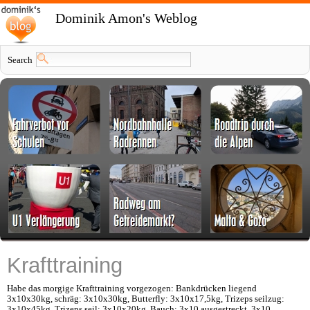
Dominik Amon's Weblog
Search
Krafttraining
Habe das morgige Krafttraining vorgezogen: Bankdrücken liegend
3x10x30kg, schräg: 3x10x30kg, Butterfly: 3x10x17,5kg, Trizeps seilzug:
3x10x45kg, Trizeps seil: 3x10x20kg, Bauch: 3x10 ausgestreckt, 3x10