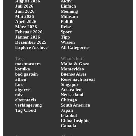
August 2026
Aktiv
Juli 2026
Einfach
Juni 2026
Meinung
Mai 2026
Mühsam
April 2026
Politik
März 2026
Reise
Februar 2026
Sport
Jänner 2026
Tipp
Dezember 2025
Wissen
Explore Archive
All Categories
Tags
What's hot!
toastmasters
Malta & Gozo
korsika
Montevideo
bad gastein
Buenos Aires
athen
Reise nach Isreal
faro
Singapur
algarve
Australien
miv
Neuseeland
elterntaxis
Chicago
verlängerung
South America
Tag Cloud
Japan
Istanbul
China Insights
Canada