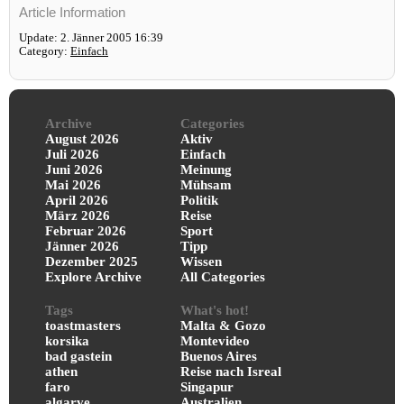
Article Information
Update: 2. Jänner 2005 16:39
Category:
Einfach
Archive
Categories
August 2026
Aktiv
Juli 2026
Einfach
Juni 2026
Meinung
Mai 2026
Mühsam
April 2026
Politik
März 2026
Reise
Februar 2026
Sport
Jänner 2026
Tipp
Dezember 2025
Wissen
Explore Archive
All Categories
Tags
What's hot!
toastmasters
Malta & Gozo
korsika
Montevideo
bad gastein
Buenos Aires
athen
Reise nach Isreal
faro
Singapur
algarve
Australien