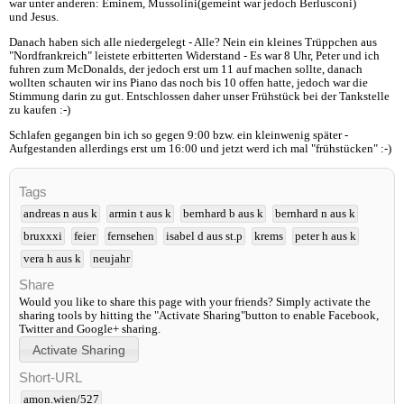
war unter anderen: Eminem, Mussolini(gemeint war jedoch Berlusconi)
und Jesus.
Danach haben sich alle niedergelegt - Alle? Nein ein kleines Trüppchen aus
"Nordfrankreich" leistete erbitterten Widerstand - Es war 8 Uhr, Peter und ich
fuhren zum McDonalds, der jedoch erst um 11 auf machen sollte, danach
wollten schauten wir ins Piano das noch bis 10 offen hatte, jedoch war die
Stimmung darin zu gut. Entschlossen daher unser Frühstück bei der Tankstelle
zu kaufen :-)
Schlafen gegangen bin ich so gegen 9:00 bzw. ein kleinwenig später -
Aufgestanden allerdings erst um 16:00 und jetzt werd ich mal "frühstücken" :-)
Tags
andreas n aus k
armin t aus k
bernhard b aus k
bernhard n aus k
bruxxxi
feier
fernsehen
isabel d aus st.p
krems
peter h aus k
vera h aus k
neujahr
Share
Would you like to share this page with your friends? Simply activate the
sharing tools by hitting the "Activate Sharing"button to enable Facebook,
Twitter and Google+ sharing.
Short-URL
amon.wien/527