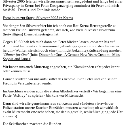
Silvester 2005 feierten wir alle zusammen sehr ausgedehnt und lange bei einer
Privatparty in Krems bei Peter. Das ganze ging zumindest für Peter und mich
bis 8:30 - Details und Fotolink inside
Fotoalbum zur Story: Silvester 2005 in Krems
Vor der großen Silvesterfeier bin ich noch zur Rot-Kreuz-Rettungsstelle zu
meinem Freund Bruxxxi gefahren, der sich, wie viele Silvester zuvor zum
(freiwilligen) Dienst eingetragen hat.
Gegen 19:30 hab ich mich dann bei Peter blicken lassen, es waren bis auf
Armin und Isi bereits alle versammelt, allerdings gespannt um den Fernseher
herum - Wollten sie sich doch eine (mir nicht bekannte) Kultsendung ansehen
"
Dinner for One
" (Info:
Dinner for One - A German New Year's Custom - Miss
Sophie and James
)
Wir haben uns auch Muttertag angesehen, ein Klassiker den echt jeder kennt
oder kennen muss.
Danach stürtzen wir uns aufs Büffet das liebevoll von Peter und von seiner
Freundin Vera zubereitet wurde.
Im Anschluss wurden auch die ersten Alkoholiker verteilt - Wir begannen eine
Partie "Acitivy" zu spielen - bis kurz vor Mitternacht.
Dann sind wir alle gemeinsam raus zur Krems und zündeten vis-a-vis der
Polizeistation unsere Kracher. Einzählen mussten wir selber, ob wir wirklich
exakt Mitternacht erwischt haben, sie dahin gestellt, schließlich ging jede Uhr
anders :-)
Die Sektflaschen machten die Runden.