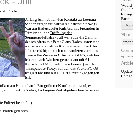
ck - Juli
Would y
friends
 2004 - Juli
hitting
Faceboo
Anfang Juli hab ich den Kontakt zu Leonara
wieder aufgebaut, wir waren öfters unterwegs.
War am Hadersdorfer Parkfest, mit Freunden in
Türnitz bei der
Eröffnung der
Short
Sommerrodelbahn
- Juli war auch die Zeit, in
amon.
der ich öfters mit Peter G aus Baden unterwegs
war, er war damals in Krems einstationiert. Im
Comm
Juli beschäftigte mich unter anderen auch das
Thema WebService-Aufruf und GPRS, welches
Go 
ich erst nach Wochen gemeinsam mit A1,
Articl
Kapsch und Microsoft lösen konnte (war der
Transparente Proxy, auf den das PocketPC OS
Update
reagiert hat und auf HTTP1.0 zurückgegangen
Catego
ist).
lken am Himmel auf - Ein gröberer Konflikt entstand, es
t, zumindest zu Stefan, für längere Zeit abgebrochen habe - es
 Polizei bestraft :-(
h Italien gefahren.