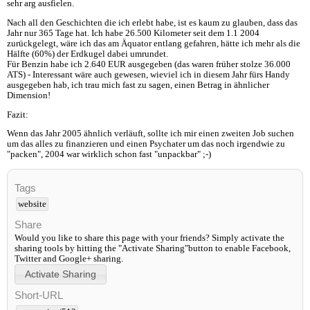
sehr arg ausfielen.
Nach all den Geschichten die ich erlebt habe, ist es kaum zu glauben, dass das
Jahr nur 365 Tage hat. Ich habe 26.500 Kilometer seit dem 1.1 2004
zurückgelegt, wäre ich das am Äquator entlang gefahren, hätte ich mehr als die
Hälfte (60%) der Erdkugel dabei umrundet.
Für Benzin habe ich 2.640 EUR ausgegeben (das waren früher stolze 36.000
ATS) - Interessant wäre auch gewesen, wieviel ich in diesem Jahr fürs Handy
ausgegeben hab, ich trau mich fast zu sagen, einen Betrag in ähnlicher
Dimension!
Fazit:
Wenn das Jahr 2005 ähnlich verläuft, sollte ich mir einen zweiten Job suchen
um das alles zu finanzieren und einen Psychater um das noch irgendwie zu
"packen", 2004 war wirklich schon fast "unpackbar" ;-)
Tags
website
Share
Would you like to share this page with your friends? Simply activate the
sharing tools by hitting the "Activate Sharing"button to enable Facebook,
Twitter and Google+ sharing.
Short-URL