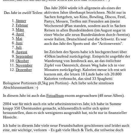
Das Jahr 2004 würde ich allgemein als eines der
aktivsten Jahre überhaupt bezeichnen. Nicht nur in
Das Jahr in zwölf Teilen:
Sachen fortgehen, wo Kino, Bowling, Discos, Festl,
Jänner
Partys, Messen, Treffen mit Freunden am (meist
Februar
Wochenend-)Plan standen, sondern auch in Sachen
März
Reisen in allen Bundesländern (im August sogar in
April
einer Woche alle neun Bundesländern durch-/bereist)
Mai
sowie Italien, Deutschland und die Schweiz. Es war
Juni
auch das Jahr des Sports und der "Actionevents".
Juli
Im Zeichen des Sports habe ich hochgerechnet über
August
450km laufend zurückgelegt. Entspricht ungefähr der
September
Wanderung von Innsbruck aus, an das östlichste
Oktober
Zipfel von Österreich, diesen Weg habe ich in vier
November
Monaten zurückgelegt. Kalorien messe ich erst seit
Dezember
kurzem mit, die letzen 18 Läufe habe ich 20.800
Kalorien verbraucht, das sind 33 Spaghetti
Bolognese Portionen (0,5kg pro Portion) - Ach liebe solche sinnlosen
Abschlussstastiken :-)
In diesem Jahr ist auch das
Fotoalbum
enorm angewachsen (48 neue Alben).
2004 war für mich auch ein sehr arbeitsintensives Jahr, ich habe in Summe
knapp 350 Überstunden gemacht, schlussendlich sollte sich später
herausstellen, dass es sich wenigstens ausgezahlt hat, nicht nur in finanzieller
Hinsicht.
Ich habe in diesem Jahr viele neue Freundschaften geschlossen und leider auch
eine, mir wichtige, verloren - Es gab viele Hoch & Tiefs, die teilweise doch