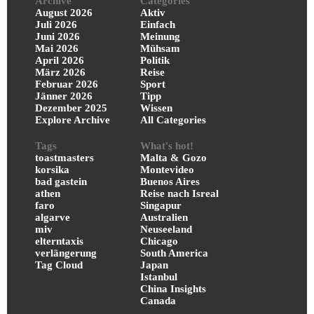
Archive
Categories
August 2026
Aktiv
Juli 2026
Einfach
Juni 2026
Meinung
Mai 2026
Mühsam
April 2026
Politik
März 2026
Reise
Februar 2026
Sport
Jänner 2026
Tipp
Dezember 2025
Wissen
Explore Archive
All Categories
Tags
What's hot!
toastmasters
Malta & Gozo
korsika
Montevideo
bad gastein
Buenos Aires
athen
Reise nach Isreal
faro
Singapur
algarve
Australien
miv
Neuseeland
elterntaxis
Chicago
verlängerung
South America
Tag Cloud
Japan
Istanbul
China Insights
Canada