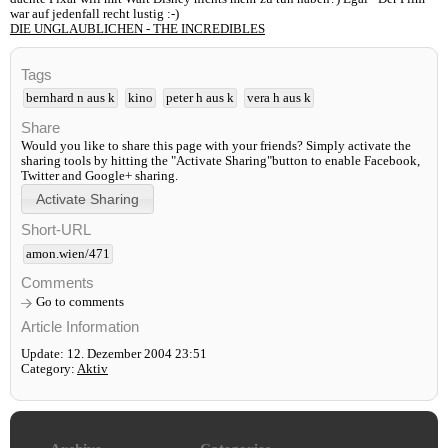
war auf jedenfall recht lustig :-)
DIE UNGLAUBLICHEN - THE INCREDIBLES
Tags
bernhard n aus k
kino
peter h aus k
vera h aus k
Share
Would you like to share this page with your friends? Simply activate the
sharing tools by hitting the "Activate Sharing"button to enable Facebook,
Twitter and Google+ sharing.
Short-URL
amon.wien/471
Comments
Go to comments
Article Information
Update: 12. Dezember 2004 23:51
Category:
Aktiv