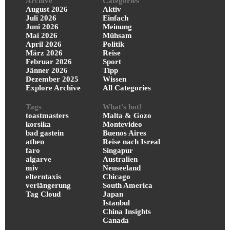
Archive
Categories
August 2026
Aktiv
Juli 2026
Einfach
Juni 2026
Meinung
Mai 2026
Mühsam
April 2026
Politik
März 2026
Reise
Februar 2026
Sport
Jänner 2026
Tipp
Dezember 2025
Wissen
Explore Archive
All Categories
Tags
What's hot!
toastmasters
Malta & Gozo
korsika
Montevideo
bad gastein
Buenos Aires
athen
Reise nach Isreal
faro
Singapur
algarve
Australien
miv
Neuseeland
elterntaxis
Chicago
verlängerung
South America
Tag Cloud
Japan
Istanbul
China Insights
Canada