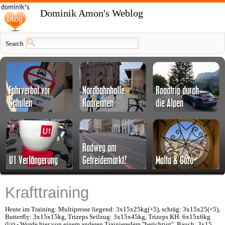
Dominik Amon's Weblog
Search
Krafttraining
Heute im Training: Multipresse liegend: 3x15x25kg(+5), schräg: 3x15x25(+5),
Butterfly: 3x15x15kg, Trizeps Seilzug: 3x15x45kg, Trizeps KH: 6x15x6kg
(l/r) - Wurde hier von einem anderen Trainieredem "berichtigt", Bauch: 3x15