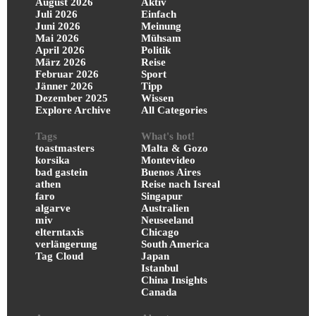
August 2026
Aktiv
Juli 2026
Einfach
Juni 2026
Meinung
Mai 2026
Mühsam
April 2026
Politik
März 2026
Reise
Februar 2026
Sport
Jänner 2026
Tipp
Dezember 2025
Wissen
Explore Archive
All Categories
Tags
What's hot!
toastmasters
Malta & Gozo
korsika
Montevideo
bad gastein
Buenos Aires
athen
Reise nach Isreal
faro
Singapur
algarve
Australien
miv
Neuseeland
elterntaxis
Chicago
verlängerung
South America
Tag Cloud
Japan
Istanbul
China Insights
Canada