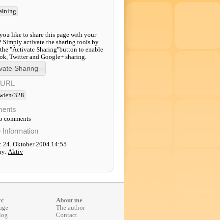
raining
ou like to share this page with your
? Simply activate the sharing tools by
 the "Activate Sharing"button to enable
k, Twitter and Google+ sharing.
-URL
wien/328
ents
to comments
e Information
: 24. Oktober 2004 14:55
ry:
Aktiv
cc
About me
age
The author
log
Contact