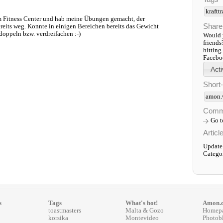
kraftt
im Fitness Center und hab meine Übungen gemacht, der
Share
reits weg. Konnte in einigen Bereichen bereits das Gewicht
doppeln bzw. verdreifachen :-)
Would y
friends
hitting
Faceboo
Short
amon.
Comm
Go 
Articl
Update
Catego
s
Tags
What's hot!
Amon.
toastmasters
Malta & Gozo
Homep
korsika
Montevideo
Photob