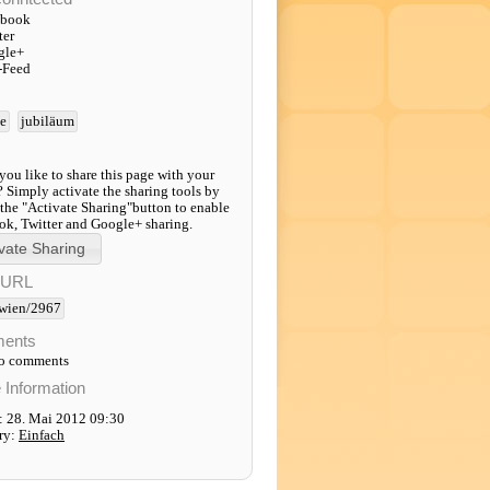
ebook
ter
gle+
-Feed
te
jubiläum
ou like to share this page with your
? Simply activate the sharing tools by
 the "Activate Sharing"button to enable
k, Twitter and Google+ sharing.
-URL
wien/2967
ents
to comments
e Information
: 28. Mai 2012 09:30
ry:
Einfach