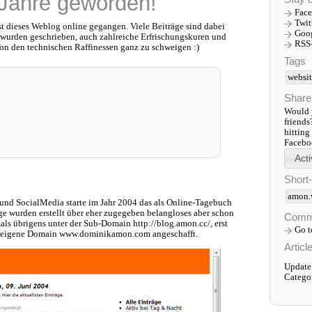
 Jahre geworden!
Fac
Twit
st dieses Weblog online gegangen. Viele Beiträge sind dabei
Goo
l wurden geschrieben, auch zahlreiche Erfrischungskuren und
RSS
on den technischen Raffinessen ganz zu schweigen :)
Tags
websi
Share
Would y
friends
hitting
Faceboo
Short
amon.
und SocialMedia starte im Jahr 2004 das als Online-Tagebuch
ge wurden erstellt über eher zugegeben belangloses aber schon
Comm
als übrigens unter der Sub-Domain http://blog.amon.cc/, erst
Go 
die eigene Domain www.dominikamon.com angeschafft.
Articl
Update
Catego