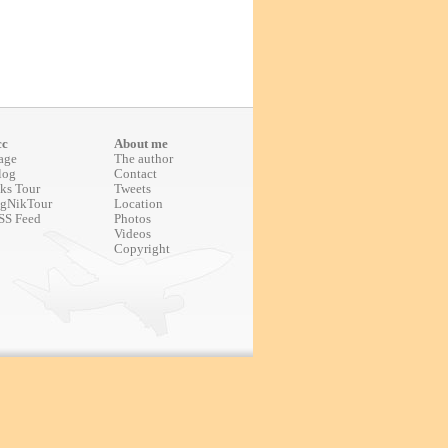
cc
About me
age
The author
log
Contact
ks Tour
Tweets
gNikTour
Location
SS Feed
Photos
Videos
Copyright