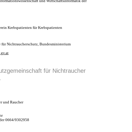
 Informationswissenschaft und Wirtschaftsinformatik der
in Krebspatienten für Krebspatienten
e für Nichtraucherschutz, Bundesministerium
gv.at
utzgemeinschaft für Nichtraucher
r
er und Raucher
hr
oder 0664/9302958