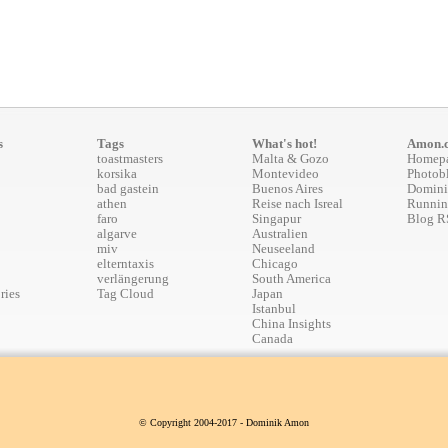
s
Tags
What's hot!
Amon.
toastmasters
Malta & Gozo
Homep
korsika
Montevideo
Photob
bad gastein
Buenos Aires
Domini
athen
Reise nach Isreal
Runnin
faro
Singapur
Blog R
algarve
Australien
miv
Neuseeland
elterntaxis
Chicago
verlängerung
South America
ries
Tag Cloud
Japan
Istanbul
China Insights
Canada
© Copyright 2004-2017 - Dominik Amon