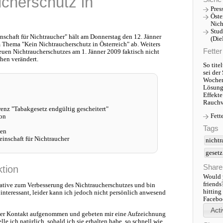
ucherschutz in
Pres
Öste
Nich
Stud
nschaft für Nichtraucher" hält am Donnerstag den 12. Jänner
(Die
 Thema "Kein Nichtraucherschutz in Österreich" ab. Weiters
Fette
neuen Nichtraucherschutzes am 1. Jänner 2009 faktisch nicht
hen verändert.
So tite
sei der
Wochenz
Lösung
Effekte
Rauchv
enz "Tabakgesetz endgültig gescheitert"
Fett
ion
Tags
den
inschaft für Nichtraucher
nichtr
gesetz
Share
ktion
Would y
friends
itative zum Verbesserung des Nichtraucherschutzes und bin
hitting
 interessant, leider kann ich jedoch nicht persönlich anwesend
Faceboo
lter Kontakt aufgenommen und gebeten mir eine Aufzeichnung
lle ich natürlich, sobald ich sie erhalten habe, so schnell wie