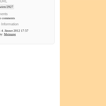
-URL
wien/2927
ents
to comments
e Information
 4. Jänner 2012 17:57
ry:
Meinung