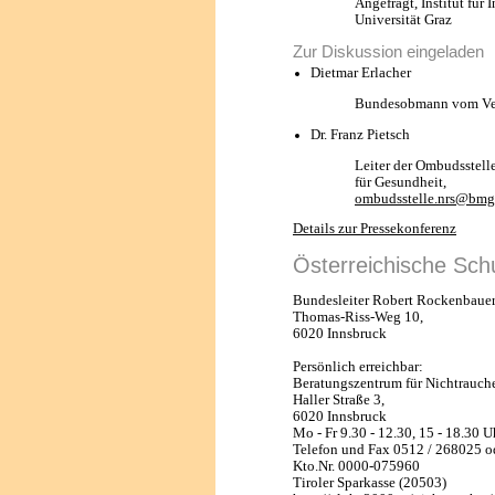
Angefragt, Institut für
Universität Graz
Zur Diskussion eingeladen
Dietmar Erlacher
Bundesobmann vom Vere
Dr. Franz Pietsch
Leiter der Ombudsstell
für Gesundheit,
ombudsstelle.nrs@bmg.
Details zur Pressekonferenz
Österreichische Sch
Bundesleiter Robert Rockenbaue
Thomas-Riss-Weg 10,
6020 Innsbruck
Persönlich erreichbar:
Beratungszentrum für Nichtrauch
Haller Straße 3,
6020 Innsbruck
Mo - Fr 9.30 - 12.30, 15 - 18.30 U
Telefon und Fax 0512 / 268025 
Kto.Nr. 0000-075960
Tiroler Sparkasse (20503)