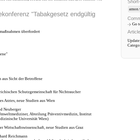
Short
amon.
ekonferenz "Tabakgesetz endgültig
Comm
Go 
Articl
zmaßnahmen überfordert
Update:
Catego
ene"
aus Sicht der Betroffene
reichischen Schutzgemeinschaft für Nichtraucher
es Arztes, neue Studien aus Wien
red Neuberger
 Umweltmediziner, Abteilung Präventivmedizin, Institut
izinische Universität Wien)
er Wirtschaftswissenschaft, neue Studien aus Graz
erhard Reichmann