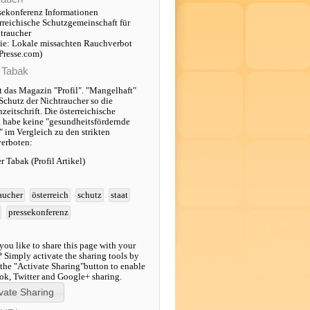
sekonferenz Informationen
rreichische Schutzgemeinschaft für
traucher
ie: Lokale missachten Rauchverbot
Presse.com)
r Tabak
lt das Magazin "Profil". "Mangelhaft"
 Schutz der Nichtraucher so die
eitschrift. Die österreichische
 habe keine "gesundheitsfördernde
" im Vergleich zu den strikten
erboten:
er Tabak (Profil Artikel)
aucher
österreich
schutz
staat
pressekonferenz
ou like to share this page with your
? Simply activate the sharing tools by
 the "Activate Sharing"button to enable
k, Twitter and Google+ sharing.