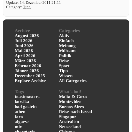
Update: 14. Dezember 2011 21:11
Category:
Tipp
Archive
Categories
August 2026
Aktiv
Juli 2026
Einfach
Juni 2026
Meinung
Mai 2026
Mühsam
April 2026
Politik
März 2026
Reise
Februar 2026
Sport
Jänner 2026
Tipp
Dezember 2025
Wissen
Explore Archive
All Categories
Tags
What's hot!
toastmasters
Malta & Gozo
korsika
Montevideo
bad gastein
Buenos Aires
athen
Reise nach Isreal
faro
Singapur
algarve
Australien
miv
Neuseeland
elterntaxis
Chicago