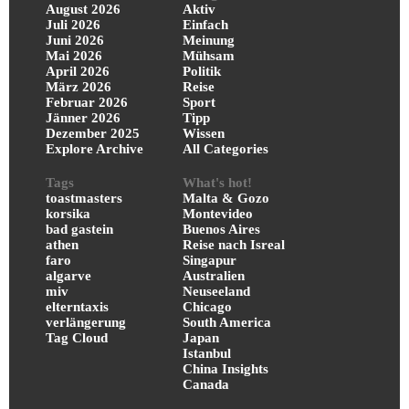
August 2026
Aktiv
Juli 2026
Einfach
Juni 2026
Meinung
Mai 2026
Mühsam
April 2026
Politik
März 2026
Reise
Februar 2026
Sport
Jänner 2026
Tipp
Dezember 2025
Wissen
Explore Archive
All Categories
Tags
What's hot!
toastmasters
Malta & Gozo
korsika
Montevideo
bad gastein
Buenos Aires
athen
Reise nach Isreal
faro
Singapur
algarve
Australien
miv
Neuseeland
elterntaxis
Chicago
verlängerung
South America
Tag Cloud
Japan
Istanbul
China Insights
Canada