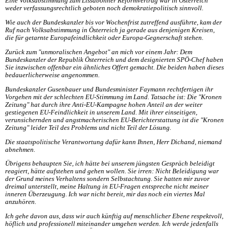
Eine Volksabstimmung zum Lissabonner Reformvertrag war in Österreich
weder verfassungsrechtlich geboten noch demokratiepolitisch sinnvoll.
Wie auch der Bundeskanzler bis vor Wochenfrist zutreffend ausführte, kam der
Ruf nach Volksabstimmung in Österreich ja gerade aus denjenigen Kreisen,
die für getarnte Europafeindlichkeit oder Europa-Gegnerschaft stehen.
Zurück zum "unmoralischen Angebot" an mich vor einem Jahr: Dem
Bundeskanzler der Republik Österreich und dem designierten SPÖ-Chef haben
Sie inzwischen offenbar ein ähnliches Offert gemacht. Die beiden haben dieses
bedauerlicherweise angenommen.
Bundeskanzler Gusenbauer und Bundesminister Faymann rechtfertigen ihr
Vorgehen mit der schlechten EU-Stimmung im Land. Tatsache ist: Die "Kronen
Zeitung" hat durch ihre Anti-EU-Kampagne hohen Anteil an der weiter
gestiegenen EU-Feindlichkeit in unserem Land. Mit ihrer einseitigen,
verunsichernden und angstmacherischen EU-Berichterstattung ist die "Kronen
Zeitung" leider Teil des Problems und nicht Teil der Lösung.
Die staatspolitische Verantwortung dafür kann Ihnen, Herr Dichand, niemand
abnehmen.
Übrigens behaupten Sie, ich hätte bei unserem jüngsten Gespräch beleidigt
reagiert, hätte aufstehen und gehen wollen. Sie irren: Nicht Beleidigung war
der Grund meines Verhaltens sondern Selbstachtung. Sie hatten mir zuvor
dreimal unterstellt, meine Haltung in EU-Fragen entspreche nicht meiner
inneren Überzeugung. Ich war nicht bereit, mir das noch ein viertes Mal
anzuhören.
Ich gehe davon aus, dass wir auch künftig auf menschlicher Ebene respektvoll,
höflich und professionell miteinander umgehen werden. Ich werde jedenfalls