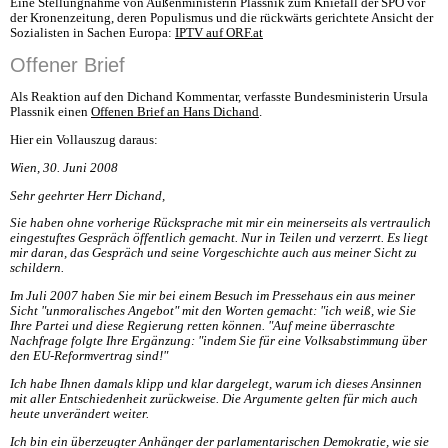
Eine Stellungnahme von Außenministerin Plassnik zum Kniefall der SPÖ vor
der Kronenzeitung, deren Populismus und die rückwärts gerichtete Ansicht der
Sozialisten in Sachen Europa:
IPTV auf ORF.at
Offener Brief
Als Reaktion auf den Dichand Kommentar, verfasste Bundesministerin Ursula
Plassnik einen
Offenen Brief an Hans Dichand
.
Hier ein Vollauszug daraus:
Wien, 30. Juni 2008
Sehr geehrter Herr Dichand,
Sie haben ohne vorherige Rücksprache mit mir ein meinerseits als vertraulich
eingestuftes Gespräch öffentlich gemacht. Nur in Teilen und verzerrt. Es liegt
mir daran, das Gespräch und seine Vorgeschichte auch aus meiner Sicht zu
schildern.
Im Juli 2007 haben Sie mir bei einem Besuch im Pressehaus ein aus meiner
Sicht "unmoralisches Angebot" mit den Worten gemacht: "ich weiß, wie Sie
Ihre Partei und diese Regierung retten können. "Auf meine überraschte
Nachfrage folgte Ihre Ergänzung: "indem Sie für eine Volksabstimmung über
den EU-Reformvertrag sind!"
Ich habe Ihnen damals klipp und klar dargelegt, warum ich dieses Ansinnen
mit aller Entschiedenheit zurückweise. Die Argumente gelten für mich auch
heute unverändert weiter.
Ich bin ein überzeugter Anhänger der parlamentarischen Demokratie, wie sie