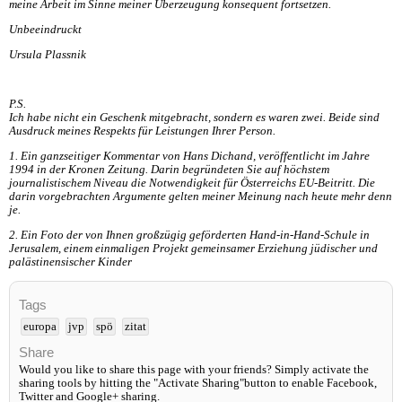
meine Arbeit im Sinne meiner Überzeugung konsequent fortsetzen.
Unbeeindruckt
Ursula Plassnik
P.S.
Ich habe nicht ein Geschenk mitgebracht, sondern es waren zwei. Beide sind
Ausdruck meines Respekts für Leistungen Ihrer Person.
1. Ein ganzseitiger Kommentar von Hans Dichand, veröffentlicht im Jahre
1994 in der Kronen Zeitung. Darin begründeten Sie auf höchstem
journalistischem Niveau die Notwendigkeit für Österreichs EU-Beitritt. Die
darin vorgebrachten Argumente gelten meiner Meinung nach heute mehr denn
je.
2. Ein Foto der von Ihnen großzügig geförderten Hand-in-Hand-Schule in
Jerusalem, einem einmaligen Projekt gemeinsamer Erziehung jüdischer und
palästinensischer Kinder
Tags
europa
jvp
spö
zitat
Share
Would you like to share this page with your friends? Simply activate the
sharing tools by hitting the "Activate Sharing"button to enable Facebook,
Twitter and Google+ sharing.