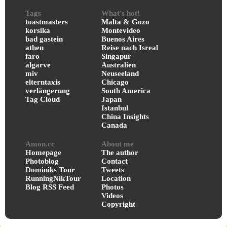
Tags
What's hot!
toastmasters
Malta & Gozo
korsika
Montevideo
bad gastein
Buenos Aires
athen
Reise nach Isreal
faro
Singapur
algarve
Australien
miv
Neuseeland
elterntaxis
Chicago
verlängerung
South America
Tag Cloud
Japan
Istanbul
China Insights
Canada
Amon.cc
About me
Homepage
The author
Photoblog
Contact
Dominiks Tour
Tweets
RunningNikTour
Location
Blog RSS Feed
Photos
Videos
Copyright