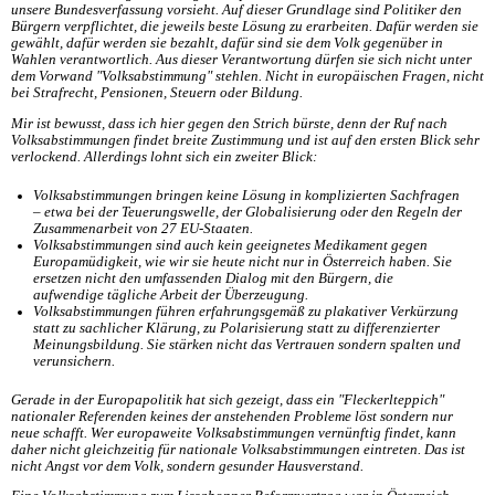
unsere Bundesverfassung vorsieht. Auf dieser Grundlage sind Politiker den
Bürgern verpflichtet, die jeweils beste Lösung zu erarbeiten. Dafür werden sie
gewählt, dafür werden sie bezahlt, dafür sind sie dem Volk gegenüber in
Wahlen verantwortlich. Aus dieser Verantwortung dürfen sie sich nicht unter
dem Vorwand "Volksabstimmung" stehlen. Nicht in europäischen Fragen, nicht
bei Strafrecht, Pensionen, Steuern oder Bildung.
Mir ist bewusst, dass ich hier gegen den Strich bürste, denn der Ruf nach
Volksabstimmungen findet breite Zustimmung und ist auf den ersten Blick sehr
verlockend. Allerdings lohnt sich ein zweiter Blick:
Volksabstimmungen bringen keine Lösung in komplizierten Sachfragen
– etwa bei der Teuerungswelle, der Globalisierung oder den Regeln der
Zusammenarbeit von 27 EU-Staaten.
Volksabstimmungen sind auch kein geeignetes Medikament gegen
Europamüdigkeit, wie wir sie heute nicht nur in Österreich haben. Sie
ersetzen nicht den umfassenden Dialog mit den Bürgern, die
aufwendige tägliche Arbeit der Überzeugung.
Volksabstimmungen führen erfahrungsgemäß zu plakativer Verkürzung
statt zu sachlicher Klärung, zu Polarisierung statt zu differenzierter
Meinungsbildung. Sie stärken nicht das Vertrauen sondern spalten und
verunsichern.
Gerade in der Europapolitik hat sich gezeigt, dass ein "Fleckerlteppich"
nationaler Referenden keines der anstehenden Probleme löst sondern nur
neue schafft. Wer europaweite Volksabstimmungen vernünftig findet, kann
daher nicht gleichzeitig für nationale Volksabstimmungen eintreten. Das ist
nicht Angst vor dem Volk, sondern gesunder Hausverstand.