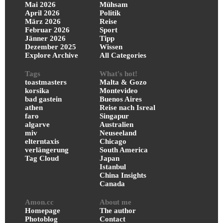
Mai 2026
Mühsam
April 2026
Politik
März 2026
Reise
Februar 2026
Sport
Jänner 2026
Tipp
Dezember 2025
Wissen
Explore Archive
All Categories
Tags
What's hot!
toastmasters
Malta & Gozo
korsika
Montevideo
bad gastein
Buenos Aires
athen
Reise nach Isreal
faro
Singapur
algarve
Australien
miv
Neuseeland
elterntaxis
Chicago
verlängerung
South America
Tag Cloud
Japan
Istanbul
China Insights
Canada
Amon.cc
About me
Homepage
The author
Photoblog
Contact