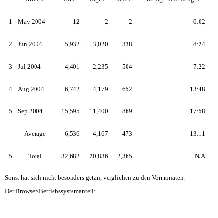
1
12
2
2
0:02
May 2004
2
5,932
3,020
338
8:24
Jun 2004
3
4,401
2,235
504
7:22
Jul 2004
4
6,742
4,179
652
13:48
Aug 2004
5
15,595
11,400
869
17:58
Sep 2004
Average
6,536
4,167
473
13:11
5
Total
32,682
20,836
2,365
N/A
Sonst hat sich nicht besonders getan, verglichen zu den Vormonaten.
Der Browser/Betriebssystemanteil: