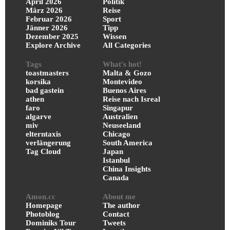
April 2026
Politik
März 2026
Reise
Februar 2026
Sport
Jänner 2026
Tipp
Dezember 2025
Wissen
Explore Archive
All Categories
Tags
What's hot!
toastmasters
Malta & Gozo
korsika
Montevideo
bad gastein
Buenos Aires
athen
Reise nach Isreal
faro
Singapur
algarve
Australien
miv
Neuseeland
elterntaxis
Chicago
verlängerung
South America
Tag Cloud
Japan
Istanbul
China Insights
Canada
Amon.cc
About me
Homepage
The author
Photoblog
Contact
Dominiks Tour
Tweets