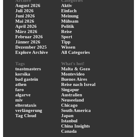
Archive
Categories
August 2026
Aktiv
Juli 2026
Einfach
Juni 2026
Meinung
Mai 2026
Mühsam
April 2026
Politik
März 2026
Reise
Februar 2026
Sport
Jänner 2026
Tipp
Dezember 2025
Wissen
Explore Archive
All Categories
Tags
What's hot!
toastmasters
Malta & Gozo
korsika
Montevideo
bad gastein
Buenos Aires
athen
Reise nach Isreal
faro
Singapur
algarve
Australien
miv
Neuseeland
elterntaxis
Chicago
verlängerung
South America
Tag Cloud
Japan
Istanbul
China Insights
Canada