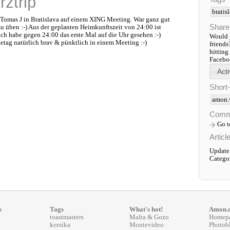
rztrip
bratis
Tomas J in Bratislava auf einem XING Meeting. War ganz gut
Share
u üben :-) Aus der geplanten Heimkunftszeit von 24:00 ist
ch habe gegen 24:00 das erste Mal auf die Uhr gesehen :-)
Would y
getag natürlich brav & pünktlich in einem Meeting :-)
friends
hitting
Faceboo
Short
amon.
Comm
Go 
Articl
Update:
Catego
s
Tags
What's hot!
Amon.
toastmasters
Malta & Gozo
Homep
korsika
Montevideo
Photob