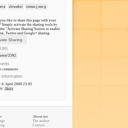
lava
slowakei
tomas j aus p
ou like to share this page with your
? Simply activate the sharing tools by
 the "Activate Sharing"button to enable
k, Twitter and Google+ sharing.
-URL
wien/2592
ents
to comments
e Information
 6. April 2008 23:05
ry:
Aktiv
cc
About me
age
The author
log
Contact