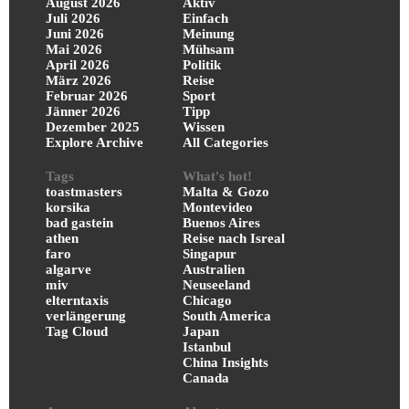
August 2026
Aktiv
Juli 2026
Einfach
Juni 2026
Meinung
Mai 2026
Mühsam
April 2026
Politik
März 2026
Reise
Februar 2026
Sport
Jänner 2026
Tipp
Dezember 2025
Wissen
Explore Archive
All Categories
Tags
What's hot!
toastmasters
Malta & Gozo
korsika
Montevideo
bad gastein
Buenos Aires
athen
Reise nach Isreal
faro
Singapur
algarve
Australien
miv
Neuseeland
elterntaxis
Chicago
verlängerung
South America
Tag Cloud
Japan
Istanbul
China Insights
Canada