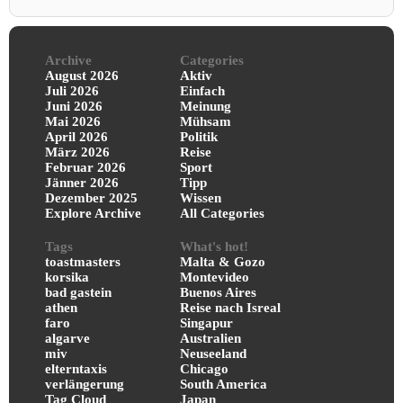
Archive
Categories
August 2026
Aktiv
Juli 2026
Einfach
Juni 2026
Meinung
Mai 2026
Mühsam
April 2026
Politik
März 2026
Reise
Februar 2026
Sport
Jänner 2026
Tipp
Dezember 2025
Wissen
Explore Archive
All Categories
Tags
What's hot!
toastmasters
Malta & Gozo
korsika
Montevideo
bad gastein
Buenos Aires
athen
Reise nach Isreal
faro
Singapur
algarve
Australien
miv
Neuseeland
elterntaxis
Chicago
verlängerung
South America
Tag Cloud
Japan