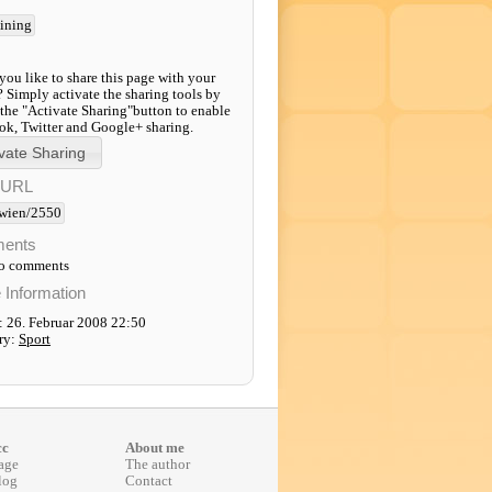
aining
ou like to share this page with your
? Simply activate the sharing tools by
 the "Activate Sharing"button to enable
k, Twitter and Google+ sharing.
-URL
wien/2550
ents
to comments
e Information
: 26. Februar 2008 22:50
ry:
Sport
cc
About me
age
The author
log
Contact