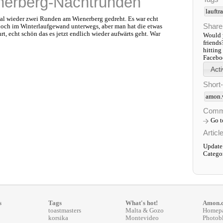
nerberg-Nachtrunden
lauftr
al wieder zwei Runden am Wienerberg gedreht. Es war echt
Share
noch im Winterlaufgewand unterwegs, aber man hat die etwas
, echt schön das es jetzt endlich wieder aufwärts geht. War
Would y
friends
hitting
Faceboo
Short
amon.
Comm
Go 
Articl
Update
Catego
s
Tags
What's hot!
Amon.
toastmasters
Malta & Gozo
Homep
korsika
Montevideo
Photob