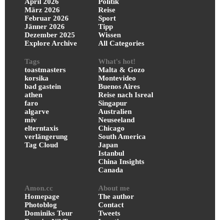
April 2026
Politik
März 2026
Reise
Februar 2026
Sport
Jänner 2026
Tipp
Dezember 2025
Wissen
Explore Archive
All Categories
Tags
What's hot!
toastmasters
Malta & Gozo
korsika
Montevideo
bad gastein
Buenos Aires
athen
Reise nach Isreal
faro
Singapur
algarve
Australien
miv
Neuseeland
elterntaxis
Chicago
verlängerung
South America
Tag Cloud
Japan
Istanbul
China Insights
Canada
Amon.cc
About me
Homepage
The author
Photoblog
Contact
Dominiks Tour
Tweets