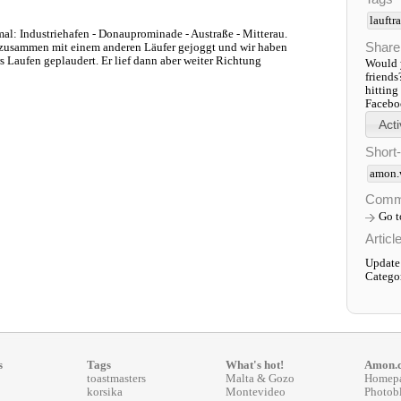
lauftr
al: Industriehafen - Donauprominade - Austraße - Mitterau.
Share
h zusammen mit einem anderen Läufer gejoggt und wir haben
 Laufen geplaudert. Er lief dann aber weiter Richtung
Would y
friends
hitting
Faceboo
Short
amon.
Comm
Go 
Articl
Update
Catego
s
Tags
What's hot!
Amon.
toastmasters
Malta & Gozo
Homep
korsika
Montevideo
Photob