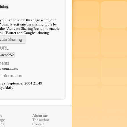
aining
ou like to share this page with your
? Simply activate the sharing tools by
 the "Activate Sharing"button to enable
k, Twitter and Google+ sharing.
-URL
wien/252
ents
to comments
e Information
: 29. September 2004 21:49
ry:
Aktiv
cc
About me
age
The author
log
Contact