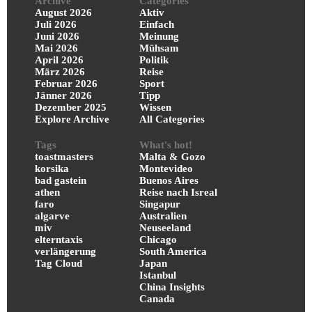
Archive
Categories
August 2026
Aktiv
Juli 2026
Einfach
Juni 2026
Meinung
Mai 2026
Mühsam
April 2026
Politik
März 2026
Reise
Februar 2026
Sport
Jänner 2026
Tipp
Dezember 2025
Wissen
Explore Archive
All Categories
Tags
What's hot!
toastmasters
Malta & Gozo
korsika
Montevideo
bad gastein
Buenos Aires
athen
Reise nach Isreal
faro
Singapur
algarve
Australien
miv
Neuseeland
elterntaxis
Chicago
verlängerung
South America
Tag Cloud
Japan
Istanbul
China Insights
Canada