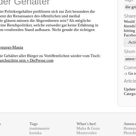
der Gehälter
die gr
r Politikergehälter profilieren sich zur Zeit besonders die
Share
senz der Renaissance des öffentlichen und medial
ie gläsern müssen die Abgeordneten sein? Als mögliche
Would y
ine Berufspolitiker, welche entweder gar keine Erfahrung in
friends
em veraltenden Stand aufbauen. Nicht gerade die richtigen
hitting
Faceboo
nlegungs-Mania
Short
ie Gehälter aller Bürger zu Veröffentlichen wieder vom Tisch:
amon.
urchsichtig sein « DiePresse.com
Comm
Go 
Articl
Update
Catego
s
Tags
What's hot!
Amon.
toastmasters
Malta & Gozo
Homep
korsika
Montevideo
Photob