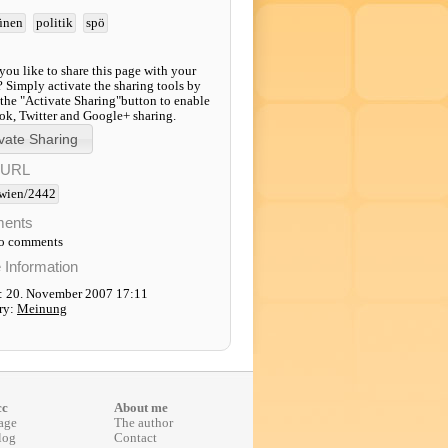
ünen
politik
spö
ou like to share this page with your
? Simply activate the sharing tools by
 the "Activate Sharing"button to enable
k, Twitter and Google+ sharing.
-URL
wien/2442
ents
to comments
e Information
: 20. November 2007 17:11
ry:
Meinung
cc
About me
age
The author
log
Contact