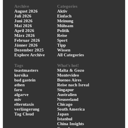
Archive
Categories
August 2026
Aktiv
Juli 2026
Einfach
Juni 2026
Meinung
Mai 2026
Mühsam
April 2026
Politik
März 2026
Reise
Februar 2026
Sport
Jänner 2026
Tipp
Dezember 2025
Wissen
Explore Archive
All Categories
Tags
What's hot!
toastmasters
Malta & Gozo
korsika
Montevideo
bad gastein
Buenos Aires
athen
Reise nach Isreal
faro
Singapur
algarve
Australien
miv
Neuseeland
elterntaxis
Chicago
verlängerung
South America
Tag Cloud
Japan
Istanbul
China Insights