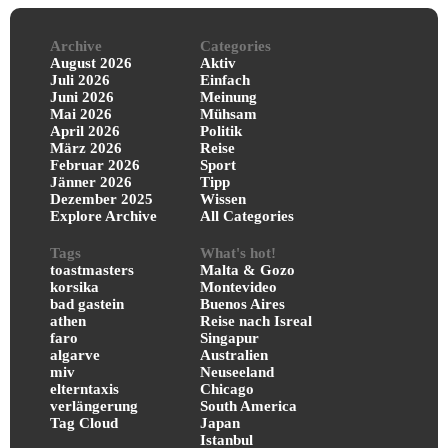
Archive
Categories
August 2026
Aktiv
Juli 2026
Einfach
Juni 2026
Meinung
Mai 2026
Mühsam
April 2026
Politik
März 2026
Reise
Februar 2026
Sport
Jänner 2026
Tipp
Dezember 2025
Wissen
Explore Archive
All Categories
Tags
What's hot!
toastmasters
Malta & Gozo
korsika
Montevideo
bad gastein
Buenos Aires
athen
Reise nach Isreal
faro
Singapur
algarve
Australien
miv
Neuseeland
elterntaxis
Chicago
verlängerung
South America
Tag Cloud
Japan
Istanbul