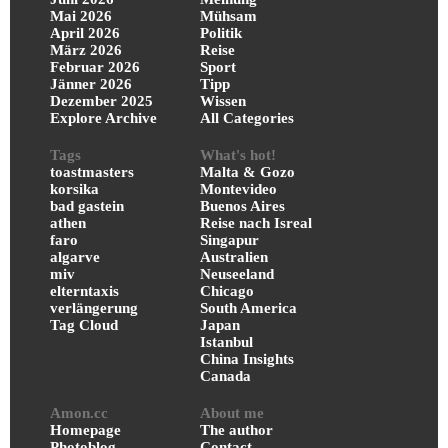
Mai 2026
Mühsam
April 2026
Politik
März 2026
Reise
Februar 2026
Sport
Jänner 2026
Tipp
Dezember 2025
Wissen
Explore Archive
All Categories
Tags
What's hot!
toastmasters
Malta & Gozo
korsika
Montevideo
bad gastein
Buenos Aires
athen
Reise nach Isreal
faro
Singapur
algarve
Australien
miv
Neuseeland
elterntaxis
Chicago
verlängerung
South America
Tag Cloud
Japan
Istanbul
China Insights
Canada
Amon.cc
About me
Homepage
The author
Photoblog
Contact