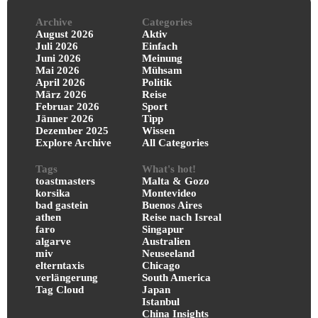
Archive
Categories
August 2026
Aktiv
Juli 2026
Einfach
Juni 2026
Meinung
Mai 2026
Mühsam
April 2026
Politik
März 2026
Reise
Februar 2026
Sport
Jänner 2026
Tipp
Dezember 2025
Wissen
Explore Archive
All Categories
Tags
What's hot!
toastmasters
Malta & Gozo
korsika
Montevideo
bad gastein
Buenos Aires
athen
Reise nach Isreal
faro
Singapur
algarve
Australien
miv
Neuseeland
elterntaxis
Chicago
verlängerung
South America
Tag Cloud
Japan
Istanbul
China Insights