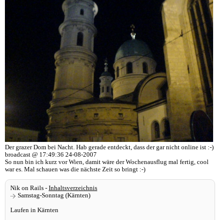
Der grazer Dom bei Nacht. Hab gerade entdeckt, dass der gar nicht online ist :-)
broadcast @ 17:49:36 24-08-2007
So nun bin ich kurz vor Wien, damit wäre der Wochenausflug mal fertig, cool
war es. Mal schauen was die nächste Zeit so bringt :-)
Nik on Rails -
Inhaltsverzeichnis
Samstag-Sonntag (Kärnten)
Laufen in Kärnten