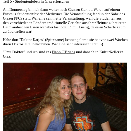
Teil 5 - Studentenleben in Graz erforschen
Am Donnerstag bin ich dann weiter nach Graz zu Gernot. Waren auf einem
Erasmus-Studentenfest der Mediziner. Die Veranstaltung fand in der Nähe des
Grazer PPCs
statt. War eine sehr nette Veranstaltung, weil die Studenten aus
den verschiedenen Ländern traditionelle Gerichte aus ihrer Heimat zubreiteten.
Beim arabischen Essen war aber fast Schluß mit Lustig, da es an Schärfe kaum
zu übertreffen war!
Habe dort "Doktor Katjes" (Spitzname) kennengelernt, sie hat vor zwei Wochen
ihren Doktor Titel bekommen. War eine sehr interessant Frau :-)
"Frau Doktor" und ich sind ins
Flann O'Briens
und danach in KulturKeller in
Graz.