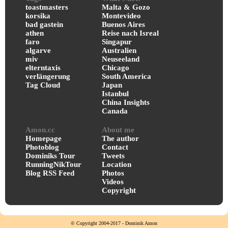
toastmasters
Malta & Gozo
korsika
Montevideo
bad gastein
Buenos Aires
athen
Reise nach Isreal
faro
Singapur
algarve
Australien
miv
Neuseeland
elterntaxis
Chicago
verlängerung
South America
Tag Cloud
Japan
Istanbul
China Insights
Canada
Amon.cc
About me
Homepage
The author
Photoblog
Contact
Dominiks Tour
Tweets
RunningNikTour
Location
Blog RSS Feed
Photos
Videos
Copyright
© Copyright 2004-2017 - Dominik Amon