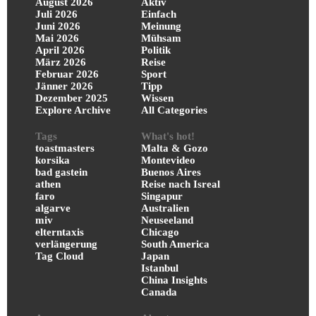
August 2026
Aktiv
Juli 2026
Einfach
Juni 2026
Meinung
Mai 2026
Mühsam
April 2026
Politik
März 2026
Reise
Februar 2026
Sport
Jänner 2026
Tipp
Dezember 2025
Wissen
Explore Archive
All Categories
Tags
What's hot!
toastmasters
Malta & Gozo
korsika
Montevideo
bad gastein
Buenos Aires
athen
Reise nach Isreal
faro
Singapur
algarve
Australien
miv
Neuseeland
elterntaxis
Chicago
verlängerung
South America
Tag Cloud
Japan
Istanbul
China Insights
Canada