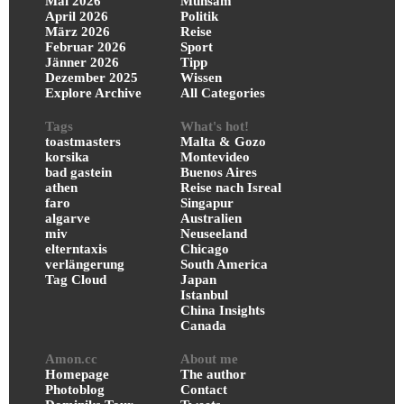
Mai 2026
Mühsam
April 2026
Politik
März 2026
Reise
Februar 2026
Sport
Jänner 2026
Tipp
Dezember 2025
Wissen
Explore Archive
All Categories
Tags
What's hot!
toastmasters
Malta & Gozo
korsika
Montevideo
bad gastein
Buenos Aires
athen
Reise nach Isreal
faro
Singapur
algarve
Australien
miv
Neuseeland
elterntaxis
Chicago
verlängerung
South America
Tag Cloud
Japan
Istanbul
China Insights
Canada
Amon.cc
About me
Homepage
The author
Photoblog
Contact