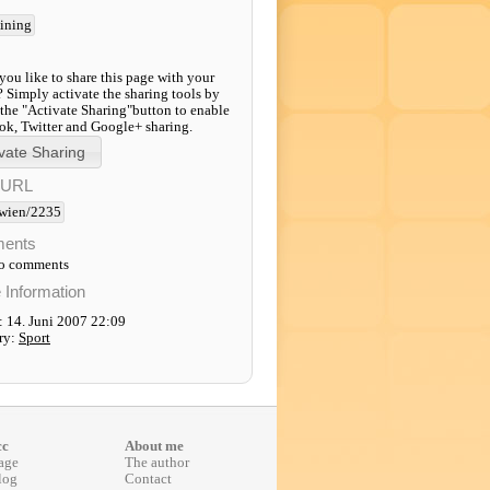
aining
ou like to share this page with your
? Simply activate the sharing tools by
 the "Activate Sharing"button to enable
k, Twitter and Google+ sharing.
-URL
wien/2235
ents
to comments
e Information
: 14. Juni 2007 22:09
ry:
Sport
cc
About me
age
The author
log
Contact