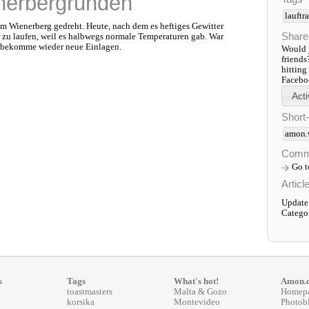
nerbergrunden
lauftr
 Wienerberg gedreht. Heute, nach dem es heftiges Gewitter
Share
 zu laufen, weil es halbwegs normale Temperaturen gab. War
 bekomme wieder neue Einlagen.
Would y
friends
hitting
Faceboo
Short
amon.
Comm
Go 
Articl
Update
Catego
s
Tags
What's hot!
Amon.
toastmasters
Malta & Gozo
Homep
korsika
Montevideo
Photob