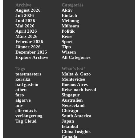
Archive
Categories
August 2026
Aktiv
Juli 2026
Einfach
Juni 2026
Meinung
Mai 2026
Mühsam
April 2026
Politik
März 2026
Reise
Februar 2026
Sport
Jänner 2026
Tipp
Dezember 2025
Wissen
Explore Archive
All Categories
Tags
What's hot!
toastmasters
Malta & Gozo
korsika
Montevideo
bad gastein
Buenos Aires
athen
Reise nach Isreal
faro
Singapur
algarve
Australien
miv
Neuseeland
elterntaxis
Chicago
verlängerung
South America
Tag Cloud
Japan
Istanbul
China Insights
Canada