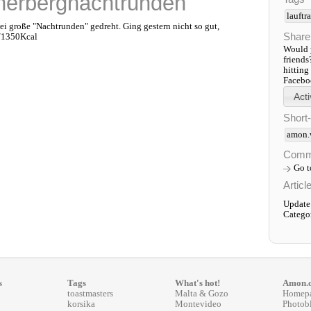
nerbergnachtrunden
lauftr
 große "Nachtrunden" gedreht. Ging gestern nicht so gut,
Share
G/1350Kcal
Would y
friends
hitting
Faceboo
Short
amon.
Comm
Go 
Articl
Update
Catego
s
Tags
What's hot!
Amon.
toastmasters
Malta & Gozo
Homep
korsika
Montevideo
Photob